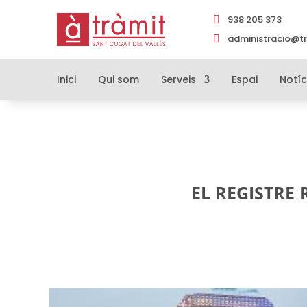
938 205 373

administracio@tr

Inici
Qui som
Serveis
Espai
Notíc
EL REGISTRE 