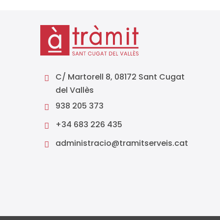
C/ Martorell 8, 08172 Sant Cugat

del Vallès
938 205 373

+34 683 226 435

administracio@tramitserveis.cat
