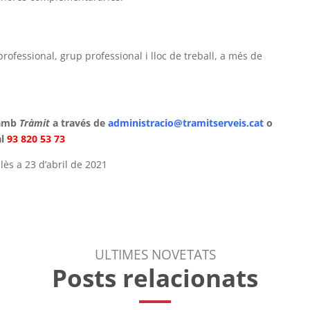
ofessional, grup professional i lloc de treball, a més de
 amb
Tràmit
a través de
administracio@tramitserveis.cat
o
l
93 820 53 73
lès a 23 d’abril de 2021
ULTIMES NOVETATS
Posts relacionats