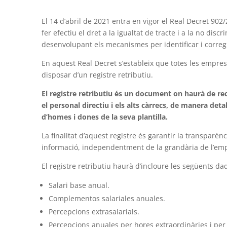
El 14 d’abril de 2021 entra en vigor el Real Decret 902/
fer efectiu el dret a la igualtat de tracte i a la no di
desenvolupant els mecanismes per identificar i corregi
En aquest Real Decret s’estableix que totes les emprese
disposar d’un registre retributiu.
El registre retributiu és un document on haurà de reco
el personal directiu i els alts càrrecs, de manera det
d’homes i dones de la seva plantilla.
La finalitat d’aquest registre és garantir la transparènc
informació, independentment de la grandària de l’em
El registre retributiu haurà d’incloure les següents d
Salari base anual.
Complementos salariales anuales.
Percepcions extrasalarials.
Percepcions anuales per hores extraordinàries i pe