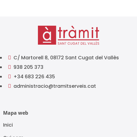
C/ Martorell 8, 08172 Sant Cugat del Vallès

938 205 373

+34 683 226 435

administracio@tramitserveis.cat

Mapa web
Inici