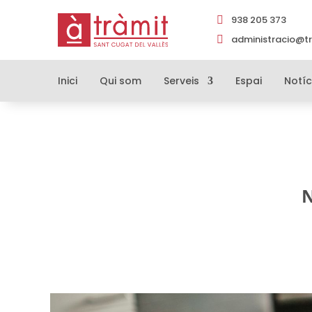
938 205 373

administracio@tr

Inici
Qui som
Serveis
Espai
Notíc
N