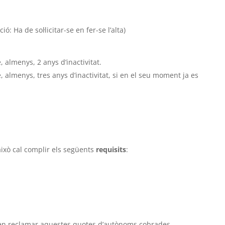
ó: Ha de sol·licitar-se en fer-se l’alta)
 almenys, 2 anys d’inactivitat.
 almenys, tres anys d’inactivitat, si en el seu moment ja es
 això cal complir els següents
requisits
:
oden reclamar aquestes quotes d’autònoms cobrades