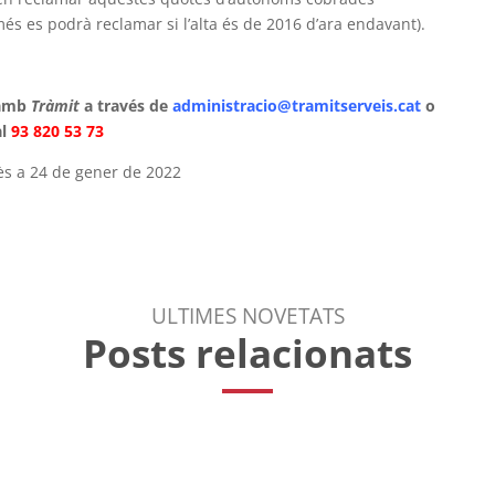
és es podrà reclamar si l’alta és de 2016 d’ara endavant).
 amb
Tràmit
a través de
administracio@tramitserveis.cat
o
l
93 820 53 73
ès a 24 de gener de 2022
ULTIMES NOVETATS
Posts relacionats