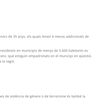
)
)
ors de 35 anys, els quals tenen 6 mesos addicionals de
esideixin en municipis de menys de 5.000 habitants es
ions: que estiguin empadronats en el municipi en qüestió,
 la regió.
mes de violència de gènere o de terrorisme és també la