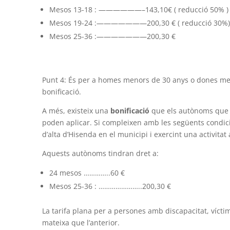
Mesos 13-18 : ——————–143,10€ ( reducció 50% 
Mesos 19-24 :———————200,30 € ( reducció 30%
Mesos 25-36 :———————200,30 €
Punt 4: És per a homes menors de 30 anys o dones men
bonificació.
A més, existeix una
bonificació
que els autònoms que r
poden aplicar. Si compleixen amb les següents condic
d’alta d’Hisenda en el municipi i exercint una activitat a
Aquests autònoms tindran dret a:
24 mesos …………..60 €
Mesos 25-36 : …………………..200,30 €
La tarifa plana per a persones amb discapacitat, vícti
mateixa que l’anterior.