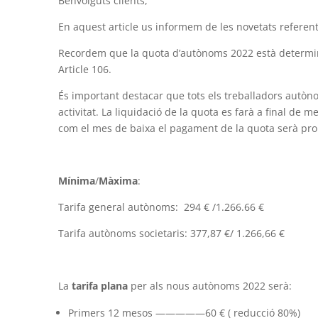
Benvolguts clients,
En aquest article us informem de les novetats referen
Recordem que la quota d’autònoms 2022 està determinada
Article 106.
És important destacar que tots els treballadors autòno
activitat. La liquidació de la quota es farà a final de m
com el mes de baixa el pagament de la quota serà propo
Mínima
/
Màxima
:
Tarifa general autònoms:
294 € /
1.266.66 €
Tarifa autònoms societaris: 377,87 €/
1.266,66 €
La
tarifa plana
per als nous autònoms 2022 serà:
Primers 12 mesos —————60 € ( reducció 80%)