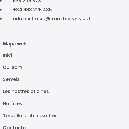
938 205 373

+34 683 226 435

administracio@tramitserveis.cat

Mapa web
Inici
Qui som
Serveis
Les nostres oficines
Notícies
Treballa amb nosaltres
Contacte