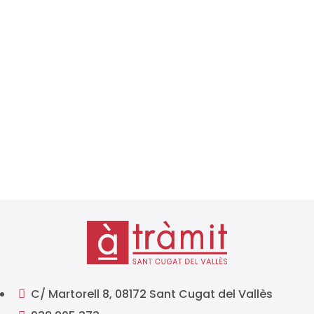
L’Agència Tributària ja ha publicat el calendari fiscal
2026, un document essencial per a autònoms,
empreses i professionals que han de complir amb
les seves obligacions tributàries al llarg de l’any.
Conèixer amb antelació els terminis de presentació
d’impostos és...
C/ Martorell 8, 08172 Sant Cugat del Vallès
