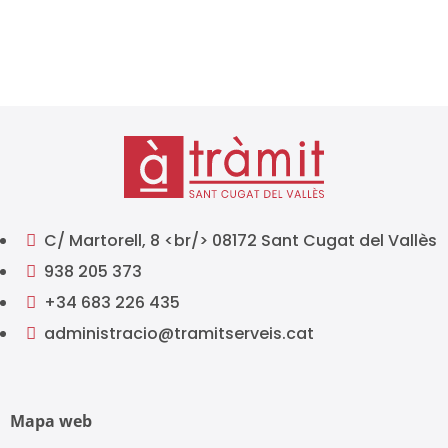
presentación de impuestos es...
C/ Martorell, 8 <br/> 08172 Sant Cugat del Vallès

938 205 373

+34 683 226 435

administracio@tramitserveis.cat

Mapa web