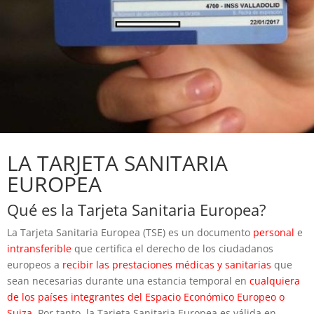
LA TARJETA SANITARIA
EUROPEA
Qué es la Tarjeta Sanitaria Europea?
La Tarjeta Sanitaria Europea (TSE) es un documento
personal
e
intransferible
que certifica el derecho de los ciudadanos
europeos a
recibir las prestaciones médicas y sanitarias
que
sean necesarias durante una estancia temporal en
cualquiera
de los países integrantes del Espacio Económico Europeo o
Suiza
. Por tanto, la Tarjeta Sanitaria Europea es válida en