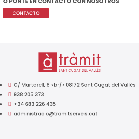
O PONTE EN CONTACTO CON NOSOTROS
CONTACTO
C/ Martorell, 8 <br/> 08172 Sant Cugat del Vallès

938 205 373

+34 683 226 435

administracio@tramitserveis.cat
