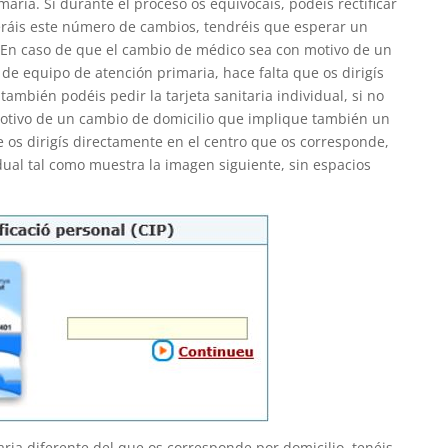
aria. Si durante el proceso os equivocáis, podéis rectificar
uperáis este número de cambios, tendréis que esperar un
z. En caso de que el cambio de médico sea con motivo de un
e equipo de atención primaria, hace falta que os dirigís
mbién podéis pedir la tarjeta sanitaria individual, si no
motivo de un cambio de domicilio que implique también un
 os dirigís directamente en el centro que os corresponde,
dual tal como muestra la imagen siguiente, sin espacios
ria diferente del que os corresponde por domicilio, tenéis