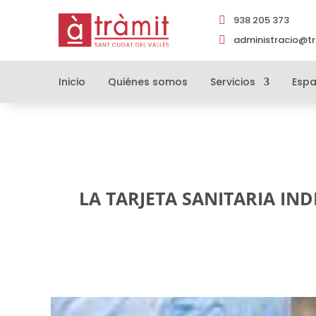
938 205 373

administracio@tr

Inicio
Quiénes somos
Servicios
Espa
LA TARJETA SANITARIA IND