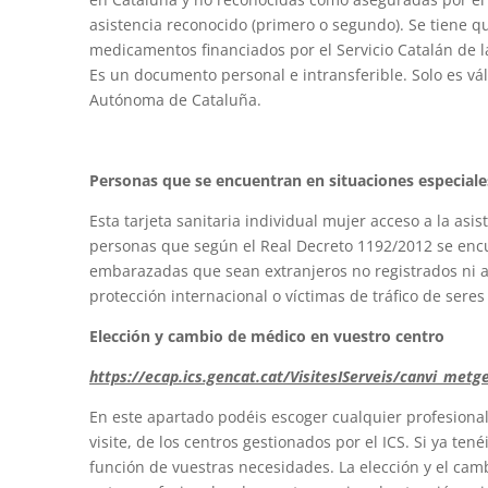
asistencia reconocido (primero o segundo). Se tiene q
medicamentos financiados por el Servicio Catalán de l
Es un documento personal e intransferible. Solo es vál
Autónoma de Cataluña.
Personas que se encuentran en situaciones especiale
Esta tarjeta sanitaria individual mujer acceso a la asi
personas que según el Real Decreto 1192/2012 se encu
embarazadas que sean extranjeros no registrados ni a
protección internacional o víctimas de tráfico de ser
Elección y cambio de médico en vuestro centro
https://ecap.ics.gencat.cat/VisitesIServeis/canvi_met
En este apartado podéis escoger cualquier profesional
visite, de los centros gestionados por el ICS. Si ya te
función de vuestras necesidades. La elección y el ca