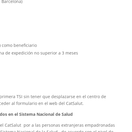
e Barcelona)
) como beneficiario
ha de expedición no superior a 3 meses
primera TSI sin tener que desplazarse en el centro de
ceder al formulario en el web del CatSalut.
os en el Sistema Nacional de Salud
 del CatSalut por a las personas extranjeras empadronadas
Sistema Nacional de la Salud, de acuerdo con el nivel de