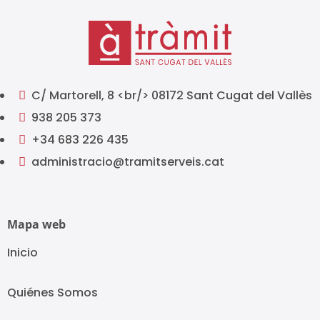
C/ Martorell, 8 <br/> 08172 Sant Cugat del Vallès

938 205 373

+34 683 226 435

administracio@tramitserveis.cat

Mapa web
Inicio
Quiénes Somos