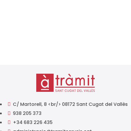
La Agencia Tributaria ha publicado el calendario
fiscal 2026, un documento fundamental
para autónomos, empresas y profesionales que
deben cumplir con sus obligaciones tributarias a lo
largo del año. Conocer con antelación los plazos de
presentación de impuestos es...
C/ Martorell, 8 <br/> 08172 Sant Cugat del Vallès

938 205 373

+34 683 226 435
