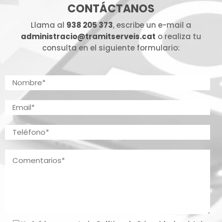
CONTÁCTANOS
Llama al
938 205 373
, escribe un e-mail a
administracio@tramitserveis.cat
o realiza tu
consulta en el siguiente formulario: