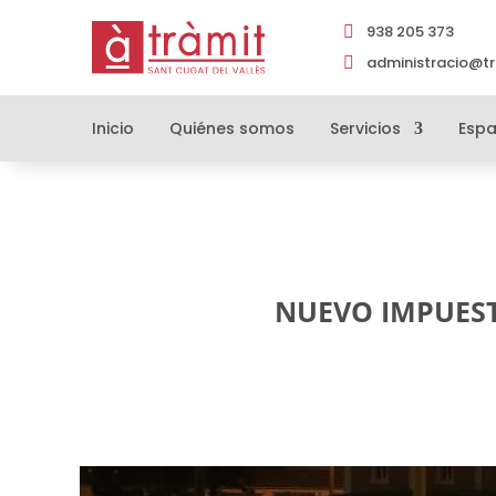
938 205 373

administracio@tr

Inicio
Quiénes somos
Servicios
Espa
NUEVO IMPUEST