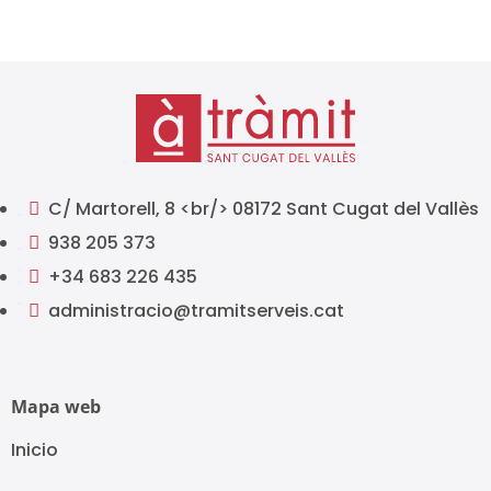
C/ Martorell, 8 <br/> 08172 Sant Cugat del Vallès

938 205 373

+34 683 226 435

administracio@tramitserveis.cat

Mapa web
Inicio