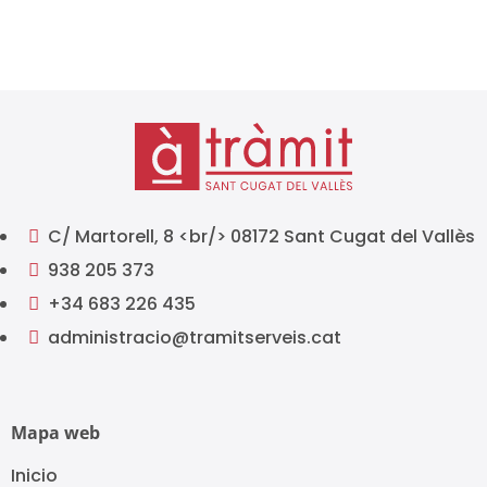
C/ Martorell, 8 <br/> 08172 Sant Cugat del Vallès

938 205 373

+34 683 226 435

administracio@tramitserveis.cat

Mapa web
Inicio