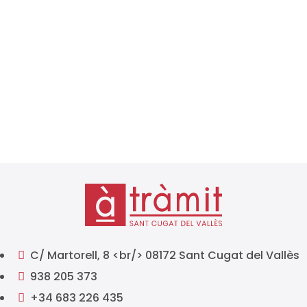
La Agencia Tributaria ha publicado el calendario
fiscal 2026, un documento fundamental
para autónomos, empresas y profesionales que
deben cumplir con sus obligaciones tributarias a lo
largo del año. Conocer con antelación los plazos de
presentación de impuestos es...
C/ Martorell, 8 <br/> 08172 Sant Cugat del Vallès

938 205 373

+34 683 226 435
