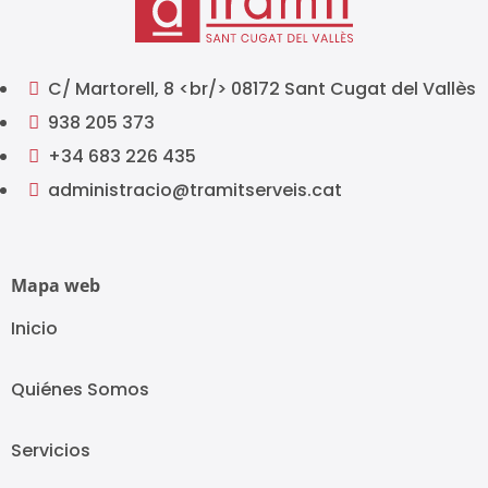
C/ Martorell, 8 <br/> 08172 Sant Cugat del Vallès

938 205 373

+34 683 226 435

administracio@tramitserveis.cat

Mapa web
Inicio
Quiénes Somos
Servicios