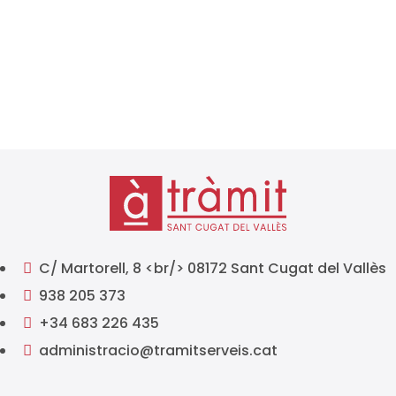
deben cumplir con sus obligaciones tributarias a lo
largo del año. Conocer con antelación los plazos de
presentación de impuestos es...
C/ Martorell, 8 <br/> 08172 Sant Cugat del Vallès

938 205 373

+34 683 226 435

administracio@tramitserveis.cat
