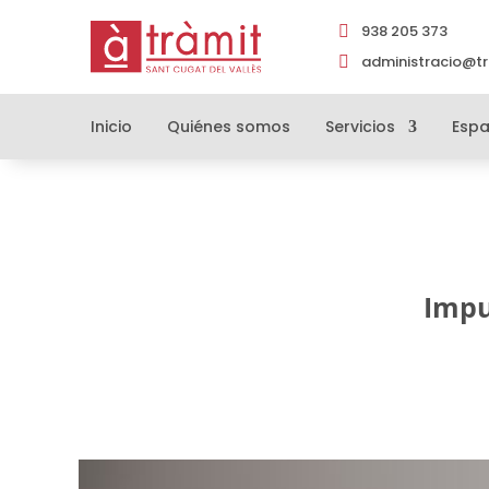
938 205 373

administracio@tr

Inicio
Quiénes somos
Servicios
Espa
Impu