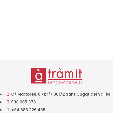
La Agencia Tributaria ha publicado el calendario
fiscal 2026, un documento fundamental
para autónomos, empresas y profesionales que
deben cumplir con sus obligaciones tributarias a lo
largo del año. Conocer con antelación los plazos de
presentación de impuestos es...
C/ Martorell, 8 <br/> 08172 Sant Cugat del Vallès

938 205 373

+34 683 226 435
