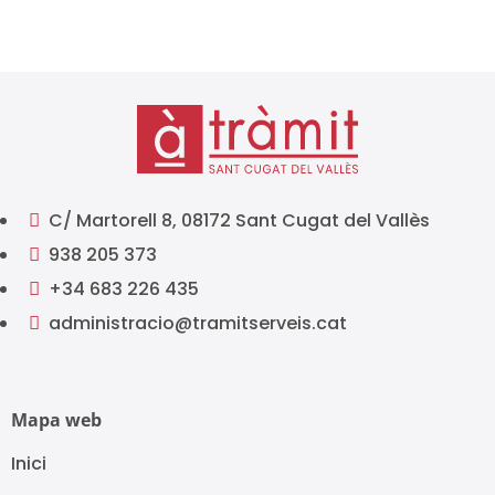
C/ Martorell 8, 08172 Sant Cugat del Vallès

938 205 373

+34 683 226 435

administracio@tramitserveis.cat

Mapa web
Inici