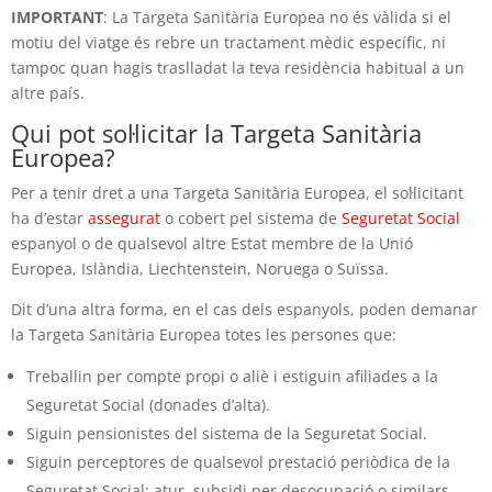
IMPORTANT
: La Targeta Sanitària Europea no és vàlida si el
motiu del viatge és rebre un tractament mèdic específic, ni
tampoc quan hagis traslladat la teva residència habitual a un
altre país.
Qui pot sol·licitar la Targeta Sanitària
Europea?
Per a tenir dret a una Targeta Sanitària Europea, el sol·licitant
ha d’estar
assegurat
o cobert pel sistema de
Seguretat Social
espanyol o de qualsevol altre Estat membre de la Unió
Europea, Islàndia, Liechtenstein, Noruega o Suïssa.
Dit d’una altra forma, en el cas dels espanyols, poden demanar
la Targeta Sanitària Europea totes les persones que:
Treballin per compte propi o aliè i estiguin afiliades a la
Seguretat Social (donades d’alta).
Siguin pensionistes del sistema de la Seguretat Social.
Siguin perceptores de qualsevol prestació periòdica de la
Seguretat Social: atur, subsidi per desocupació o similars.