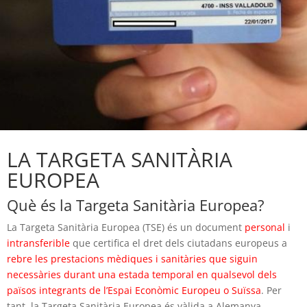
LA TARGETA SANITÀRIA
EUROPEA
Què és la Targeta Sanitària Europea?
La Targeta Sanitària Europea (TSE) és un document
personal
i
intransferible
que certifica el dret dels ciutadans europeus a
rebre les prestacions mèdiques i sanitàries que siguin
necessàries durant una estada temporal en qualsevol dels
països integrants de l’Espai Econòmic Europeu o Suïssa
. Per
tant, la Targeta Sanitària Europea és vàlida a Alemanya,