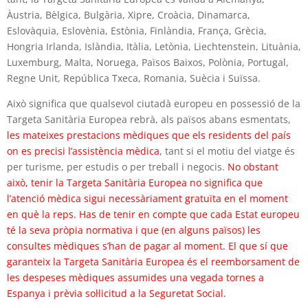
Àustria, Bèlgica, Bulgària, Xipre, Croàcia, Dinamarca,
Eslovàquia, Eslovènia, Estònia, Finlàndia, França, Grècia,
Hongria Irlanda, Islàndia, Itàlia, Letònia, Liechtenstein, Lituània,
Luxemburg, Malta, Noruega, Països Baixos, Polònia, Portugal,
Regne Unit, República Txeca, Romania, Suècia i Suïssa.
Això significa que qualsevol ciutadà europeu en possessió de la
Targeta Sanitària Europea rebrà, als països abans esmentats,
les mateixes prestacions mèdiques que els residents del país
on es precisi l’assistència mèdica
, tant si el motiu del viatge és
per turisme, per estudis o per treball i negocis.
No obstant
això, tenir la Targeta Sanitària Europea no significa que
l’atenció mèdica sigui necessàriament gratuïta en el moment
en què la reps. Has de tenir en compte que cada Estat europeu
té la seva pròpia normativa i que (en alguns països) les
consultes mèdiques s’han de pagar al moment. El que sí que
garanteix la Targeta Sanitària Europea és el reemborsament de
les despeses mèdiques assumides una vegada tornes a
Espanya i prèvia sol·licitud a la Seguretat Social.