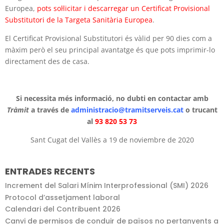
Europea,
pots sol·licitar i descarregar un Certificat Provisional
Substitutori de la Targeta Sanitària Europea
.
El Certificat Provisional Substitutori és vàlid per 90 dies com a
màxim però el seu principal avantatge és que pots imprimir-lo
directament des de casa.
Si necessita més informació, no dubti en contactar amb
Tràmit
a través de
administracio@tramitserveis.cat
o trucant
al
93 820 53 73
Sant Cugat del Vallès a 19 de noviembre de 2020
ENTRADES RECENTS
Increment del Salari Mínim Interprofessional (SMI) 2026
Protocol d’assetjament laboral
Calendari del Contribuent 2026
Canvi de permisos de conduir de països no pertanyents a