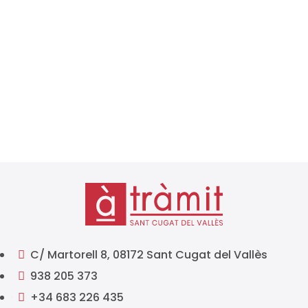
L’Agència Tributària ja ha publicat el calendari fiscal
2026, un document essencial per a autònoms,
empreses i professionals que han de complir amb
les seves obligacions tributàries al llarg de l’any.
Conèixer amb antelació els terminis de presentació
d’impostos és...
C/ Martorell 8, 08172 Sant Cugat del Vallès

938 205 373

+34 683 226 435
