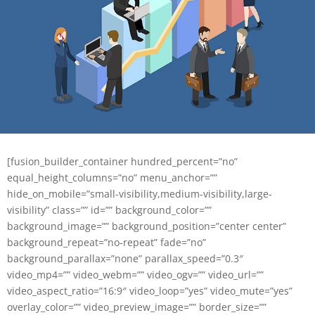
[fusion_builder_container hundred_percent=”no”
equal_height_columns=”no” menu_anchor=””
hide_on_mobile=”small-visibility,medium-visibility,large-
visibility” class=”” id=”” background_color=””
background_image=”” background_position=”center center”
background_repeat=”no-repeat” fade=”no”
background_parallax=”none” parallax_speed=”0.3″
video_mp4=”” video_webm=”” video_ogv=”” video_url=””
video_aspect_ratio=”16:9″ video_loop=”yes” video_mute=”yes”
overlay_color=”” video_preview_image=”” border_size=””