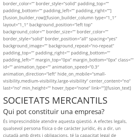
border_color=”” border_style=”solid” padding_top=””
padding_bottom=”” padding_left=”” padding_right=””]
[fusion_builder_row][fusion_builder_column type=”1_1″
layout=”1_1″ background_position=”left top”
background_color=”” border_size=”” border_color=””
border_style=”solid” border_position=”all” spacing=”yes”
background_image=”” background_repeat=”no-repeat”
padding_top=”” padding_right=”” padding_bottom=””
padding_left=”” margin_top=”0px” margin_bottom=”0px” class=””
id=”” animation_type=”” animation_speed=”0.3″
animation_direction=”left” hide_on_mobile=”small-
visibility,medium-visibility,large-visibility” center_content=”no”
last=”no” min_height=”” hover_type=”none” link=””][fusion_text]
SOCIETATS MERCANTILS
Qui pot constituir una empresa?
És imprescindible atendre aquesta qüestió. A efectes legals,
qualsevol persona física o de caràcter jurídic, és a dir, un
ciutadà amb drets i obligacions, té la capacitat legal de