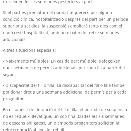
n’exclouen les sis setmanes posteriors al part.
Si el part és prematur i el nounat requereix, per alguna
condició clínica, hospitalització després del part per un període
superior a set dies, la suspensió s’ampliarà tants dies com el
nadó resti hospitalitzat, amb un màxim de tretze setmanes
addicionals.
Altres situacions especials:
• Naixements múltiples: En cas de part múltiple, s’afegeixen
dues setmanes de permís addicionals per cada fill a partir del
segon.
• Discapacitat del fill o filla: La discapacitat del fill o filla també
pot donar dret a una setmana addicional de permís per a cada
progenitor.
En el supòsit de defunció del fill o filla, el període de suspensió
no es redueix, llevat que, un cop finalitzades les sis setmanes
de descans obligatori, un o ambdós progenitors sol·licitin la
reincorporació al lloc de treball.