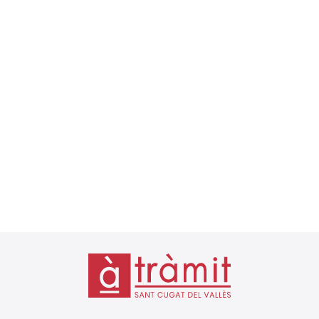
L’Agència Tributària ja ha publicat el calendari fiscal
2026, un document essencial per a autònoms,
empreses i professionals que han de complir amb
les seves obligacions tributàries al llarg de l’any.
Conèixer amb antelació els terminis de presentació
d’impostos és...