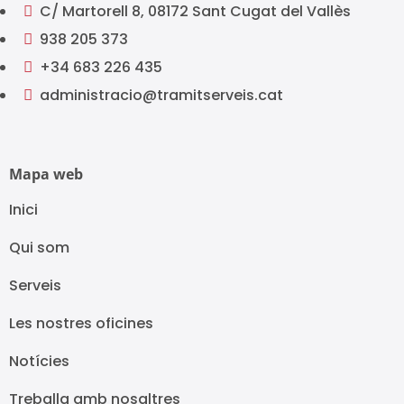
C/ Martorell 8, 08172 Sant Cugat del Vallès

938 205 373

+34 683 226 435

administracio@tramitserveis.cat

Mapa web
Inici
Qui som
Serveis
Les nostres oficines
Notícies
Treballa amb nosaltres