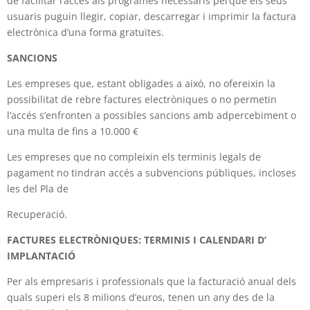
de facilitar l’accés als programes necessaris perquè els seus
usuaris puguin llegir, copiar, descarregar i imprimir la factura
electrònica d’una forma gratuïtes.
SANCIONS
Les empreses que, estant obligades a això, no ofereixin la
possibilitat de rebre factures electròniques o no permetin
l’accés s’enfronten a possibles sancions amb adpercebiment o
una multa de fins a 10.000 €
Les empreses que no compleixin els terminis legals de
pagament no tindran accés a subvencions públiques, incloses
les del Pla de
Recuperació.
FACTURES ELECTRÒNIQUES: TERMINIS I CALENDARI D’
IMPLANTACIÓ
Per als empresaris i professionals que la facturació anual dels
quals superi els 8 milions d’euros, tenen un any des de la