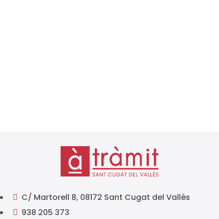
L’Agència Tributària ja ha publicat el calendari fiscal
2026, un document essencial per a autònoms,
empreses i professionals que han de complir amb
les seves obligacions tributàries al llarg de l’any.
Conèixer amb antelació els terminis de presentació
d’impostos és...
C/ Martorell 8, 08172 Sant Cugat del Vallès

938 205 373
