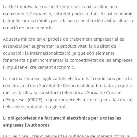
La Llei impulsa la creació d’ empreses i així facilitar-ne el
creixement i l’ expansió, sobretot poder reduir el cost econòmic
i simplificar els tràmits per a la seva constitució i així facilitar la
creació de nous negocis.
Aquesta millora en el procés de creixement empresarial és
essencial per augmentar la productivitat, la qualitat de l’
ocupació i la internacionalització, ja que són elements
fonamentals per incrementar la competitivitat de les empreses
i impulsar el creixement econòmic.
La norma redueix i agilitza tots els tràmits i condicions per a la
constitució d’una Societat de Responsabilitat limitada, ja que a
més es facilita la constitució telemàtica i Xarxa de Creació
d’Empreses (CIRCE) la qual redueix els terminis per a la creació
i els costos notarials i registrals.
L’ obligatorietat de facturació electrònica per a totes les
empreses i
Autònoms
La “Llei Crea i creix”, aprovada i publicada de manera oficial al