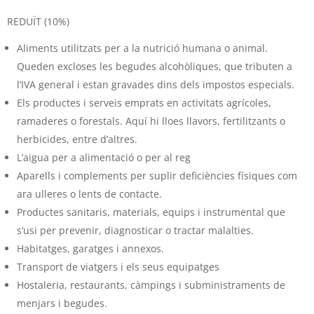
REDUÏT (10%)
Aliments utilitzats per a la nutrició humana o animal.
Queden excloses les begudes alcohòliques, que tributen a
l’IVA general i estan gravades dins dels impostos especials.
Els productes i serveis emprats en activitats agrícoles,
ramaderes o forestals. Aquí hi lloes llavors, fertilitzants o
herbicides, entre d’altres.
L’aigua per a alimentació o per al reg
Aparells i complements per suplir deficiències físiques com
ara ulleres o lents de contacte.
Productes sanitaris, materials, equips i instrumental que
s’usi per prevenir, diagnosticar o tractar malalties.
Habitatges, garatges i annexos.
Transport de viatgers i els seus equipatges
Hostaleria, restaurants, càmpings i subministraments de
menjars i begudes.