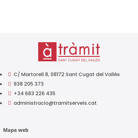
d’impostos és...
C/ Martorell 8, 08172 Sant Cugat del Vallès

938 205 373

+34 683 226 435

administracio@tramitserveis.cat

Mapa web