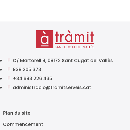
C/ Martorell 8, 08172 Sant Cugat del Vallès

938 205 373

+34 683 226 435

administracio@tramitserveis.cat

Plan du site
Commencement