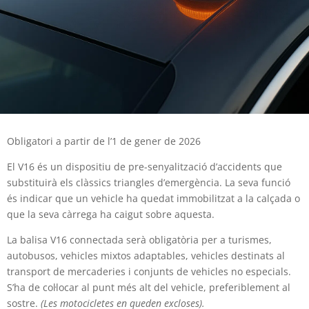
Obligatori a partir de l’1 de gener de 2026
El V16 és un dispositiu de pre-senyalització d’accidents que
substituirà els clàssics triangles d’emergència. La seva funció
és indicar que un vehicle ha quedat immobilitzat a la calçada o
que la seva càrrega ha caigut sobre aquesta.
La balisa V16 connectada serà obligatòria per a turismes,
autobusos, vehicles mixtos adaptables, vehicles destinats al
transport de mercaderies i conjunts de vehicles no especials.
S’ha de col·locar al punt més alt del vehicle, preferiblement al
sostre.
(Les motocicletes en queden excloses).