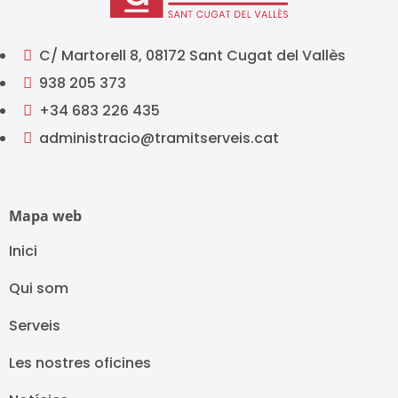
C/ Martorell 8, 08172 Sant Cugat del Vallès

938 205 373

+34 683 226 435

administracio@tramitserveis.cat

Mapa web
Inici
Qui som
Serveis
Les nostres oficines