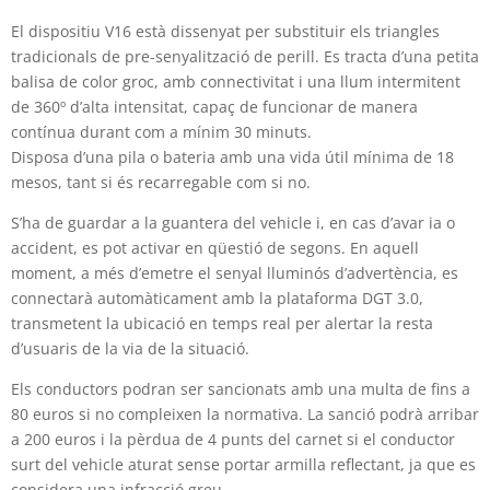
El dispositiu V16 està dissenyat per substituir els triangles
tradicionals de pre-senyalització de perill. Es tracta d’una petita
balisa de color groc, amb connectivitat i una llum intermitent
de 360º d’alta intensitat, capaç de funcionar de manera
contínua durant com a mínim 30 minuts.
Disposa d’una pila o bateria amb una vida útil mínima de 18
mesos, tant si és recarregable com si no.
S’ha de guardar a la guantera del vehicle i, en cas d’avar ia o
accident, es pot activar en qüestió de segons. En aquell
moment, a més d’emetre el senyal lluminós d’advertència, es
connectarà automàticament amb la plataforma DGT 3.0,
transmetent la ubicació en temps real per alertar la resta
d’usuaris de la via de la situació.
Els conductors podran ser sancionats amb una multa de fins a
80 euros si no compleixen la normativa. La sanció podrà arribar
a 200 euros i la pèrdua de 4 punts del carnet si el conductor
surt del vehicle aturat sense portar armilla reflectant, ja que es
considera una infracció greu.