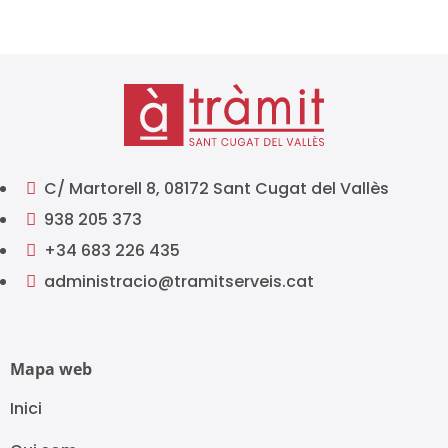
C/ Martorell 8, 08172 Sant Cugat del Vallès

938 205 373

+34 683 226 435

administracio@tramitserveis.cat

Mapa web
Inici