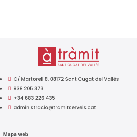
d’impostos és...
C/ Martorell 8, 08172 Sant Cugat del Vallès

938 205 373

+34 683 226 435

administracio@tramitserveis.cat

Mapa web