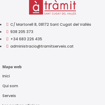
C/ Martorell 8, 08172 Sant Cugat del Vallès

938 205 373

+34 683 226 435

administracio@tramitserveis.cat

Mapa web
Inici
Qui som
Serveis