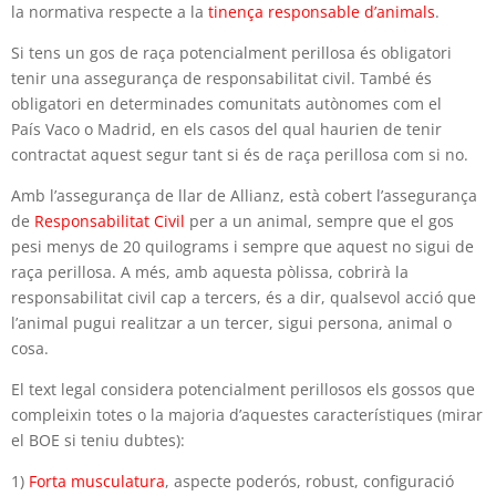
la normativa respecte a la
tinença responsable d’animals
.
Si tens un gos de raça potencialment perillosa és obligatori
tenir una assegurança de responsabilitat civil. També és
obligatori en determinades comunitats autònomes com el
País Vaco o Madrid, en els casos del qual haurien de tenir
contractat aquest segur tant si és de raça perillosa com si no.
Amb l’assegurança de llar de Allianz, està cobert l’assegurança
de
Responsabilitat Civil
per a un animal, sempre que el gos
pesi menys de 20 quilograms i sempre que aquest no sigui de
raça perillosa. A més, amb aquesta pòlissa, cobrirà la
responsabilitat civil cap a tercers, és a dir, qualsevol acció que
l’animal pugui realitzar a un tercer, sigui persona, animal o
cosa.
El text legal considera potencialment perillosos els gossos que
compleixin totes o la majoria d’aquestes característiques (mirar
el BOE si teniu dubtes):
1)
Forta musculatura
, aspecte poderós, robust, configuració