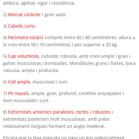
atlètica, agilitat, vigor i resistència.
2)
Marcat caràcter
i gran valor.
3)
Cabells curts
.
4)
Perímetre toràcic
comprès entre 60 i 80 centímetres, altura a
la creu entre 50 i 70 centímetres i pes superior a 20 kg.
5)
Cap voluminós
, cuboide, robusta, amb crani ample i gran i
galtes musculosas i bombades. Mandíbules grans i fortes, boca
robusta, ampla i profunda.
6)
Coll ample
, musculoso i curt.
7)
Pit massís
, ample, gran, profund, costelles arquejades i
llom musculado i curt.
8)
Extremitats anteriors paral·leles, rectes i robustes
i
extremitats posteriors molt musculosas, amb potes
relativament llargues formant un angle moderat.
Encara que la teva mascota no sigui un gos potencialment