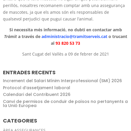
perillós, nosaltres recomanem comptar amb una assegurança
de mascotes, ja que els amos són els responsables de
qualsevol perjudici que pugui causar l’animal.
Si necessita més informació, no dubti en contactar amb
Tràmit
a través de
administracio@tramitserveis.cat
o trucant
al
93 820 53 73
Sant Cugat del Vallès a 09 de febrer de 2021
ENTRADES RECENTS
Increment del Salari Mínim Interprofessional (SMI) 2026
Protocol d’assetjament laboral
Calendari del Contribuent 2026
Canvi de permisos de conduir de països no pertanyents a
la Unió Europea
CATEGORIES
ÀREA ASSEGURANCES