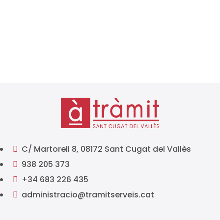
les seves obligacions tributàries al llarg de l’any.
Conèixer amb antelació els terminis de presentació
d’impostos és...
C/ Martorell 8, 08172 Sant Cugat del Vallès

938 205 373

+34 683 226 435

administracio@tramitserveis.cat
